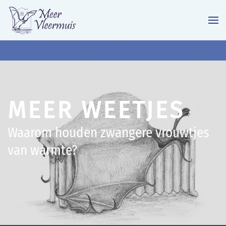
Terug naar hoofdinhoud
MEER WEETJES
Waarom houden zwangere vrouwtjes
van warmte?