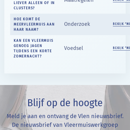
LIEVER ALLEEN OF IN
CLUSTERS?
HOE KOMT DE
Onderzoek
MEERVLEERMUIS AAN
BEKIJK "M
HAAR NAAM?
KAN EEN VLEERMUIS
GENOEG JAGEN
Voedsel
BEKIJK "M
TIJDENS EEN KORTE
ZOMERNACHT?
Blijf op de hoogte
Meld je aan en ontvang de Vlen nieuwsbrief.
De nieuwsbrief van Vleermuiswerkgroep