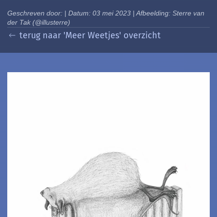
Geschreven door: | Datum: 03 mei 2023 | Afbeelding: Sterre van
der Tak (@illusterre)
terug naar 'Meer Weetjes' overzicht