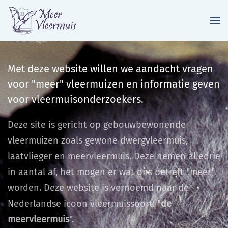
Terug naar hoofdinhoud
Met deze website willen we aandacht vragen
voor "meer" vleermuizen en informatie geven
voor vleermuisonderzoekers.
Deze site is gericht op gebouwbewonende
vleermuizen zoals gewone dwergvleermuis,
laatvlieger en meervleermuis. Deze nemen alledrie
in aantal af, het mogen er wat ons betreft "meer"
worden. Deze website is vernoemd naar de
Nederlandse icoon vleermuissoort: "
de
meervleermuis
".