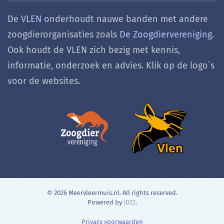
De
VLEN
onderhoudt nauwe banden met andere
zoogdierorganisaties zoals
De Zoogdiervereniging
.
Ook houdt de VLEN zich bezig met k
ennis,
informatie, onderzoek en advies. Klik op de logo`s
voor de websites.
©
2026
Meervleermuis.nl. All rights reserved.
Powered by
ID22
.
Privacy voorwaarden