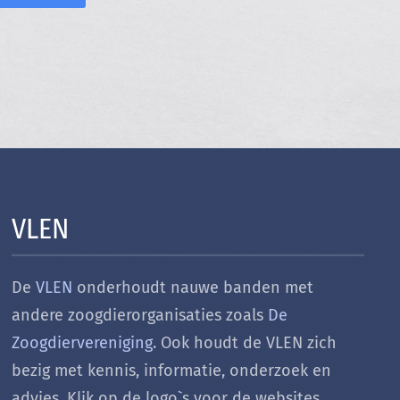
VLEN
De
VLEN
onderhoudt nauwe banden met
andere zoogdierorganisaties zoals
De
Zoogdiervereniging
. Ook houdt de VLEN zich
bezig met k
ennis, informatie, onderzoek en
advies. Klik op de logo`s voor de websites.