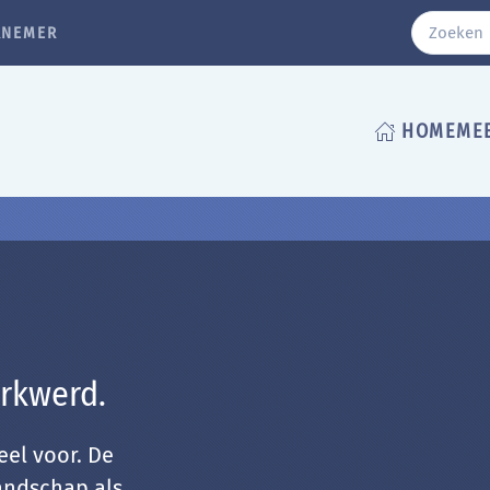
RNEMER
HOME
ME
rkwerd.
eel voor. De
landschap als