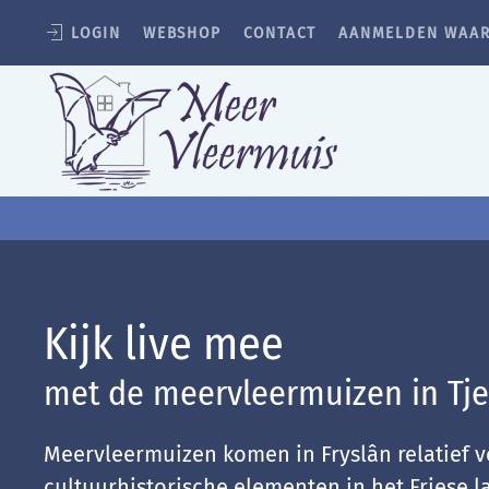
LOGIN
WEBSHOP
CONTACT
AANMELDEN WAA
Terug naar hoofdinhoud
Kijk live mee
met de meervleermuizen in Tje
Meervleermuizen komen in Fryslân relatief v
cultuurhistorische elementen in het Friese 