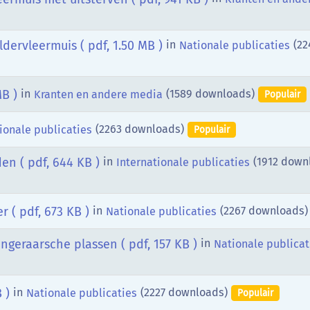
oldervleermuis
( pdf, 1.50 MB )
in
(22
Nationale publicaties
MB )
in
(1589 downloads)
Kranten en andere media
Populair
(2263 downloads)
ionale publicaties
Populair
den
( pdf, 644 KB )
in
(1912 down
Internationale publicaties
er
( pdf, 673 KB )
in
(2267 downloads)
Nationale publicaties
ngeraarsche plassen
( pdf, 157 KB )
in
Nationale publicat
 )
in
(2227 downloads)
Nationale publicaties
Populair