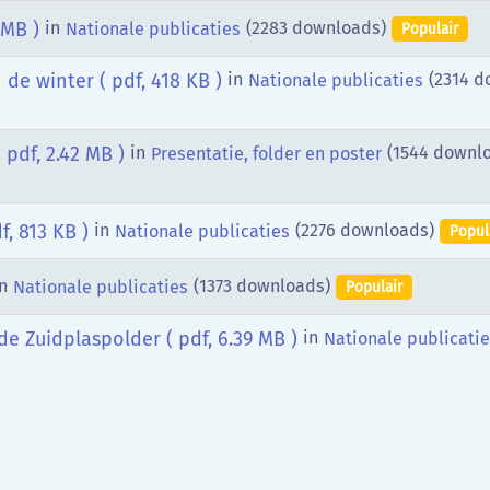
 MB )
in
(2283 downloads)
Nationale publicaties
Populair
n de winter
( pdf, 418 KB )
in
(2314 d
Nationale publicaties
( pdf, 2.42 MB )
in
(1544 downl
Presentatie, folder en poster
f, 813 KB )
in
(2276 downloads)
Nationale publicaties
Popul
n
(1373 downloads)
Nationale publicaties
Populair
de Zuidplaspolder
( pdf, 6.39 MB )
in
Nationale publicati