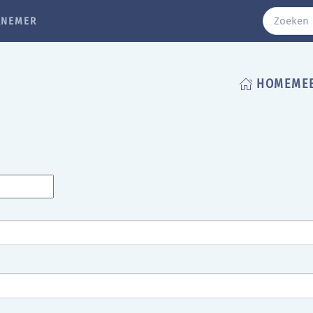
RNEMER
HOME
ME