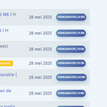
02 MB )
in
28 mei 2025
DOWNLOADEN
(
PDF,
2.02 MB
)
B )
in
28 mei 2025
DOWNLOADEN
(
PDF,
1.14 MB
)
oads)
28 mei 2025
DOWNLOADEN
(
JPG,
370 KB
)
28 mei 2025
opulair
DOWNLOADEN
(
PDF,
393 KB
)
ansitie
(
28 mei 2025
DOWNLOADEN
(
PDF,
6.60 MB
)
van de
28 mei 2025
DOWNLOADEN
(
PDF,
1.12 MB
)
re media