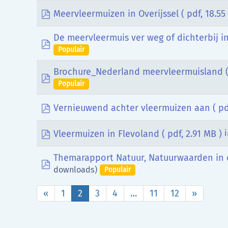
pdf
Meervleermuizen in Overijssel
( pdf, 18.55
De meervleermuis ver weg of dichterbij i
pdf
Populair
Brochure_Nederland meervleermuisland
pdf
Populair
pdf
Vernieuwend achter vleermuizen aan
( pd
pdf
Vleermuizen in Flevoland
( pdf, 2.91 MB )
i
Themarapport Natuur, Natuurwaarden in 
pdf
downloads)
Populair
«
1
2
3
4
…
11
12
»