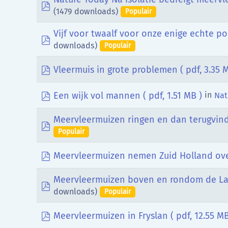
pdf
(1479 downloads)
Populair
Vijf voor twaalf voor onze enige echte p
pdf
downloads)
Populair
pdf
Vleermuis in grote problemen
( pdf, 3.35 
pdf
Een wijk vol mannen
( pdf, 1.51 MB )
in
Nat
Meervleermuizen ringen en dan terugvin
pdf
Populair
pdf
Meervleermuizen nemen Zuid Holland ov
Meervleermuizen boven en rondom de La
pdf
downloads)
Populair
pdf
Meervleermuizen in Fryslan
( pdf, 12.55 MB