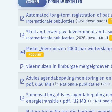
OPNIEUW INSTELLEN
ZOEKEN
Automated long-term registration of bat a
pdf
(1951 downloads)
Internationale publicaties
Skull and lower jaw development and as
pdf
(2026 downloads)
Internationale publicaties
Poster_Vleermuizen 2000 jaar winterslaap
Afbeelding
Populair
pdf
Vleermuizen in limburgse mergelgroeven
Advies agendabepaling monitoring en ond
pdf
pdf, 6.60 MB )
in
(2301
Nationale publicaties
Samenvatting_Advies agendabepaling mon
pdf
energietransitie
( pdf, 1.12 MB )
in
National
Nature Today Na isolatie bedreigt meervl