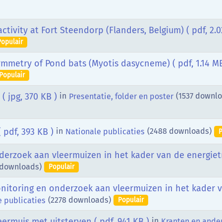
ctivity at Fort Steendorp (Flanders, Belgium)
( pdf, 2.
Populair
ymmetry of Pond bats (Myotis dasycneme)
( pdf, 1.14 M
Populair
( jpg, 370 KB )
in
(1537 downl
Presentatie, folder en poster
( pdf, 393 KB )
in
(2488 downloads)
Nationale publicaties
P
erzoek aan vleermuizen in het kader van de energietr
 downloads)
Populair
itoring en onderzoek aan vleermuizen in het kader 
(2278 downloads)
e publicaties
Populair
eermuis met uitsterven
( pdf, 941 KB )
in
Kranten en ande