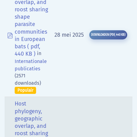
overlap, and
roost sharing
shape
parasite
communities
pdf
28 mei 2025
DOWNLOADEN
(
PDF,
440 KB
)
in European
bats
( pdf,
440 KB )
in
Internationale
publicaties
(2571
downloads)
Populair
Host
phylogeny,
geographic
overlap, and
roost sharing