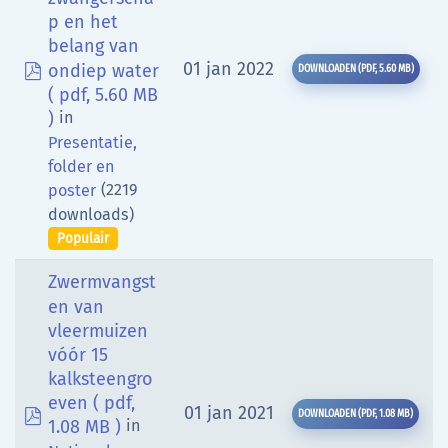
p en het
belang van
pdf
01 jan 2022
ondiep water
DOWNLOADEN
(
PDF,
5.60 MB
)
( pdf, 5.60 MB
)
in
Presentatie,
folder en
(2219
poster
downloads)
Populair
Zwermvangst
en van
vleermuizen
vóór 15
kalksteengro
even
( pdf,
pdf
01 jan 2021
DOWNLOADEN
(
PDF,
1.08 MB
)
1.08 MB )
in