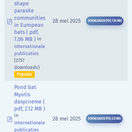
shape
parasite
communities
pdf
28 mei 2025
DOWNLOADEN
(
PDF,
7.06 MB
)
in European
bats
( pdf,
7.06 MB )
in
Internationale
publicaties
(2757
downloads)
Populair
Pond bat
Myotis
dasycneme
(
pdf, 2.12 MB )
in
pdf
28 mei 2025
DOWNLOADEN
(
PDF,
2.12 MB
)
Internationale
publicaties