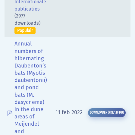
Internationale
publicaties
(2977
downloads)
Populair
Annual
numbers of
hibernating
Daubenton’s
bats (Myotis
daubentonii)
and pond
bats (M.
dasycneme)
in the dune
pdf
11 feb 2022
DOWNLOADEN
(
PDF,
1.19 MB
)
areas of
Meijendel
and