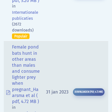
pdf, 5.20 MB )
in
Internationale
publicaties
(2672
downloads)
Populair
Female pond
bats hunt in
other areas
than males
and consume
lighter prey
when
pregnant_Ha
pdf
31 jan 2023
DOWNLOADEN
(
PDF,
4.72 MB
)
arsma et al
(
pdf, 4.72 MB )
in