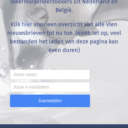
vleermuisonderzoekers uit Nederland en
België
.
Klik
hier
voor een overzicht van alle Vlen
nieuwsbrieven tot nu toe. (noot: let op, veel
bestanden het laden van deze pagina kan
even duren)
Aanmelden