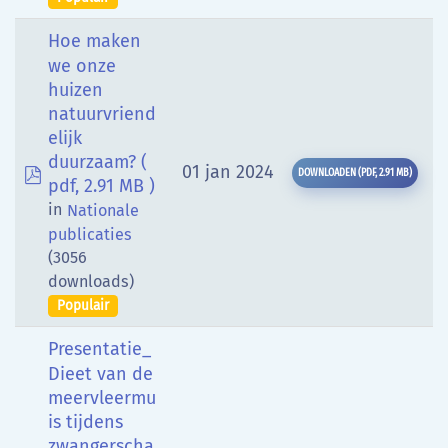
Hoe maken
we onze
huizen
natuurvriend
elijk
duurzaam?
(
pdf
01 jan 2024
DOWNLOADEN
(
PDF,
2.91 MB
)
pdf, 2.91 MB )
in
Nationale
publicaties
(3056
downloads)
Populair
Presentatie_
Dieet van de
meervleermu
is tijdens
zwangerscha