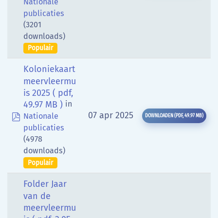
Nationale
publicaties
(3201
downloads)
Populair
Koloniekaart
meervleermu
is 2025
( pdf,
49.97 MB )
in
pdf
07 apr 2025
Nationale
DOWNLOADEN
(
PDF,
49.97 MB
)
publicaties
(4978
downloads)
Populair
Folder Jaar
van de
meervleermu