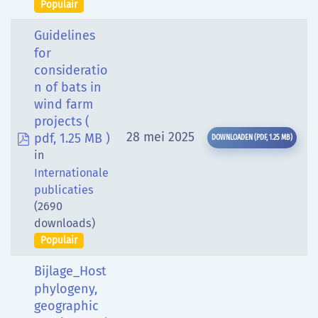
Populair
Guidelines
for
consideratio
n of bats in
wind farm
projects
(
pdf
28 mei 2025
pdf, 1.25 MB )
DOWNLOADEN
(
PDF,
1.25 MB
)
in
Internationale
publicaties
(2690
downloads)
Populair
Bijlage_Host
phylogeny,
geographic