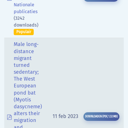
Nationale
publicaties
(3242
downloads)
Populair
Male long-
distance
migrant
turned
sedentary;
The West
European
pond bat
(Myotis
dasycneme)
alters their
pdf
11 feb 2023
DOWNLOADEN
(
PDF,
1.32 MB
)
migration
and