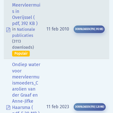
Meervleermui
s in
Overijssel
(
pdf, 392 KB )
pdf
11 feb 2010
in
Nationale
DOWNLOADEN
(
PDF,
392 KB
)
publicaties
(3113
downloads)
Populair
Ondiep water
voor
meervleermu
ismoeders_C
arolien van
der Graaf en
Anne-Jifke
pdf
11 feb 2023
Haarsma
(
DOWNLOADEN
(
PDF,
5.20 MB
)