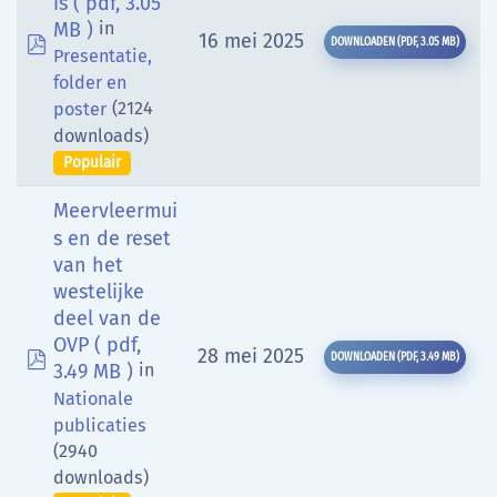
is
( pdf, 3.05
MB )
in
pdf
16 mei 2025
DOWNLOADEN
(
PDF,
3.05 MB
)
Presentatie,
folder en
(2124
poster
downloads)
Populair
Meervleermui
s en de reset
van het
westelijke
deel van de
OVP
( pdf,
pdf
28 mei 2025
DOWNLOADEN
(
PDF,
3.49 MB
)
3.49 MB )
in
Nationale
publicaties
(2940
downloads)