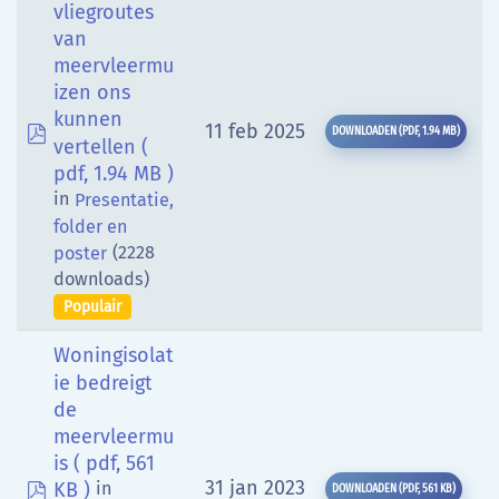
vliegroutes
van
meervleermu
izen ons
kunnen
pdf
11 feb 2025
DOWNLOADEN
(
PDF,
1.94 MB
)
vertellen
(
pdf, 1.94 MB )
in
Presentatie,
folder en
(2228
poster
downloads)
Populair
Woningisolat
ie bedreigt
de
meervleermu
is
( pdf, 561
pdf
31 jan 2023
KB )
in
DOWNLOADEN
(
PDF,
561 KB
)