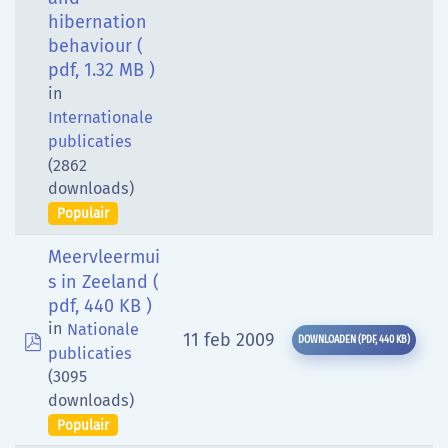
hibernation
behaviour
(
pdf, 1.32 MB )
in
Internationale
publicaties
(2862
downloads)
Populair
Meervleermui
s in Zeeland
(
pdf, 440 KB )
in
Nationale
pdf
11 feb 2009
DOWNLOADEN
(
PDF,
440 KB
)
publicaties
(3095
downloads)
Populair