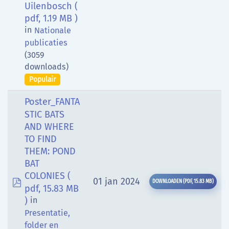
Uilenbosch
(
pdf, 1.19 MB )
in
Nationale
publicaties
(3059
downloads)
Populair
Poster_FANTA
STIC BATS
AND WHERE
TO FIND
THEM: POND
BAT
COLONIES
(
pdf
01 jan 2024
DOWNLOADEN
(
PDF,
15.83 MB
)
pdf, 15.83 MB
)
in
Presentatie,
folder en