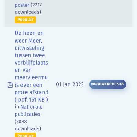
(2217
poster
downloads)
Populair
De heen en
weer Meer,
uitwisseling
tussen twee
verblijfplaats
en van
meervleermu
pdf
01 jan 2023
is over een
DOWNLOADEN
(
PDF,
151 KB
)
grote afstand
( pdf, 151 KB )
in
Nationale
publicaties
(3088
downloads)
Populair