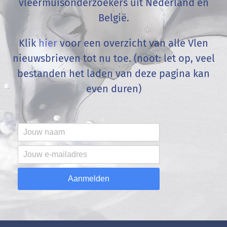
vleermuisonderzoekers uit Nederland en
België
.
Klik
hier
voor een overzicht van alle Vlen
nieuwsbrieven tot nu toe. (noot: let op, veel
bestanden het laden van deze pagina kan
even duren)
Aanmelden