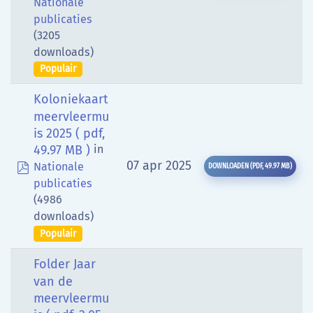
Nationale
publicaties
(3205
downloads)
Populair
Koloniekaart
meervleermu
is 2025
( pdf,
49.97 MB )
in
pdf
07 apr 2025
Nationale
DOWNLOADEN
(
PDF,
49.97 MB
)
publicaties
(4986
downloads)
Populair
Folder Jaar
van de
meervleermu