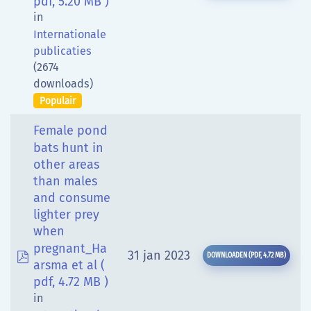
pdf, 5.20 MB )
in
Internationale
publicaties
(2674
downloads)
Populair
Female pond
bats hunt in
other areas
than males
and consume
lighter prey
when
pregnant_Ha
pdf
31 jan 2023
DOWNLOADEN
(
PDF,
4.72 MB
)
arsma et al
(
pdf, 4.72 MB )
in