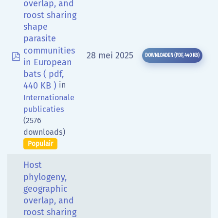
overlap, and
roost sharing
shape
parasite
communities
pdf
28 mei 2025
DOWNLOADEN
(
PDF,
440 KB
)
in European
bats
( pdf,
440 KB )
in
Internationale
publicaties
(2576
downloads)
Populair
Host
phylogeny,
geographic
overlap, and
roost sharing