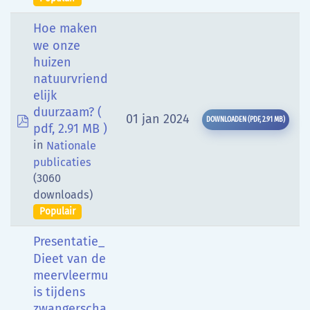
Hoe maken
we onze
huizen
natuurvriend
elijk
duurzaam?
(
pdf
01 jan 2024
DOWNLOADEN
(
PDF,
2.91 MB
)
pdf, 2.91 MB )
in
Nationale
publicaties
(3060
downloads)
Populair
Presentatie_
Dieet van de
meervleermu
is tijdens
zwangerscha