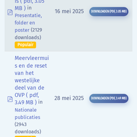
is
( pdf, 3.05
MB )
in
pdf
16 mei 2025
DOWNLOADEN
(
PDF,
3.05 MB
)
Presentatie,
folder en
(2129
poster
downloads)
Populair
Meervleermui
s en de reset
van het
westelijke
deel van de
OVP
( pdf,
pdf
28 mei 2025
DOWNLOADEN
(
PDF,
3.49 MB
)
3.49 MB )
in
Nationale
publicaties
(2943
downloads)