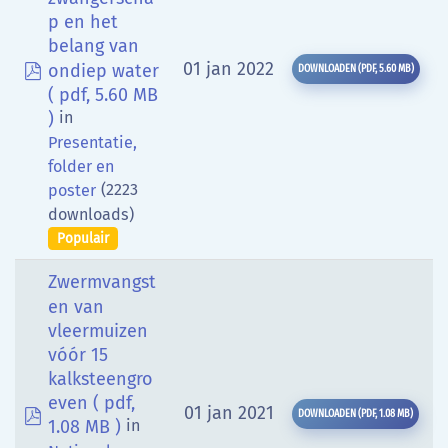
p en het
belang van
pdf
01 jan 2022
ondiep water
DOWNLOADEN
(
PDF,
5.60 MB
)
( pdf, 5.60 MB
)
in
Presentatie,
folder en
(2223
poster
downloads)
Populair
Zwermvangst
en van
vleermuizen
vóór 15
kalksteengro
even
( pdf,
pdf
01 jan 2021
DOWNLOADEN
(
PDF,
1.08 MB
)
1.08 MB )
in