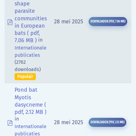
shape
parasite
communities
pdf
28 mei 2025
DOWNLOADEN
(
PDF,
7.06 MB
)
in European
bats
( pdf,
7.06 MB )
in
Internationale
publicaties
(2762
downloads)
Populair
Pond bat
Myotis
dasycneme
(
pdf, 2.12 MB )
in
pdf
28 mei 2025
DOWNLOADEN
(
PDF,
2.12 MB
)
Internationale
publicaties