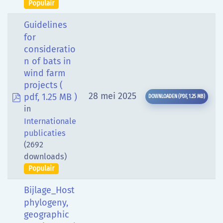
Populair
Guidelines
for
consideratio
n of bats in
wind farm
projects
(
pdf
28 mei 2025
pdf, 1.25 MB )
DOWNLOADEN
(
PDF,
1.25 MB
)
in
Internationale
publicaties
(2692
downloads)
Populair
Bijlage_Host
phylogeny,
geographic