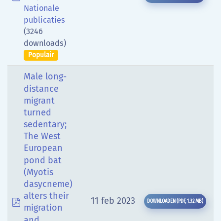
Nationale
publicaties
(3246
downloads)
Populair
Male long-
distance
migrant
turned
sedentary;
The West
European
pond bat
(Myotis
dasycneme)
alters their
pdf
11 feb 2023
DOWNLOADEN
(
PDF,
1.32 MB
)
migration
and