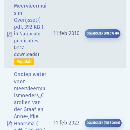
Meervleermui
s in
Overijssel
(
pdf, 392 KB )
pdf
11 feb 2010
in
Nationale
DOWNLOADEN
(
PDF,
392 KB
)
publicaties
(3117
downloads)
Populair
Ondiep water
voor
meervleermu
ismoeders_C
arolien van
der Graaf en
Anne-Jifke
pdf
11 feb 2023
Haarsma
(
DOWNLOADEN
(
PDF,
5.20 MB
)