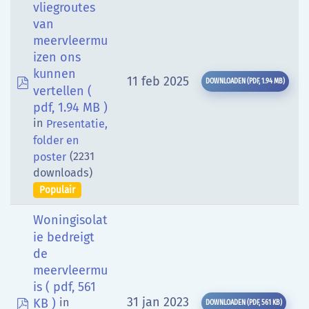
vliegroutes
van
meervleermu
izen ons
kunnen
pdf
11 feb 2025
DOWNLOADEN
(
PDF,
1.94 MB
)
vertellen
(
pdf, 1.94 MB )
in
Presentatie,
folder en
(2231
poster
downloads)
Populair
Woningisolat
ie bedreigt
de
meervleermu
is
( pdf, 561
pdf
31 jan 2023
KB )
in
DOWNLOADEN
(
PDF,
561 KB
)