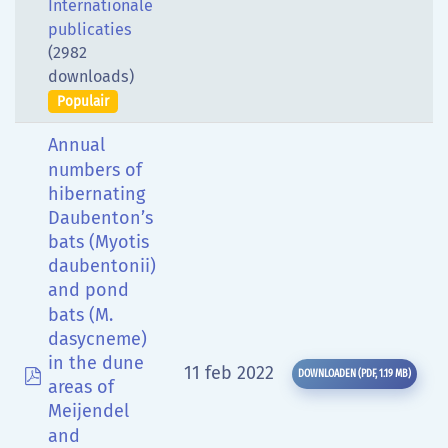
Internationale
publicaties
(2982
downloads)
Populair
Annual
numbers of
hibernating
Daubenton’s
bats (Myotis
daubentonii)
and pond
bats (M.
dasycneme)
in the dune
pdf
11 feb 2022
DOWNLOADEN
(
PDF,
1.19 MB
)
areas of
Meijendel
and