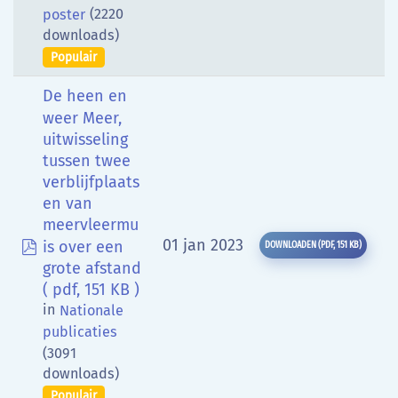
(2220
poster
downloads)
Populair
De heen en
weer Meer,
uitwisseling
tussen twee
verblijfplaats
en van
meervleermu
pdf
01 jan 2023
is over een
DOWNLOADEN
(
PDF,
151 KB
)
grote afstand
( pdf, 151 KB )
in
Nationale
publicaties
(3091
downloads)
Populair