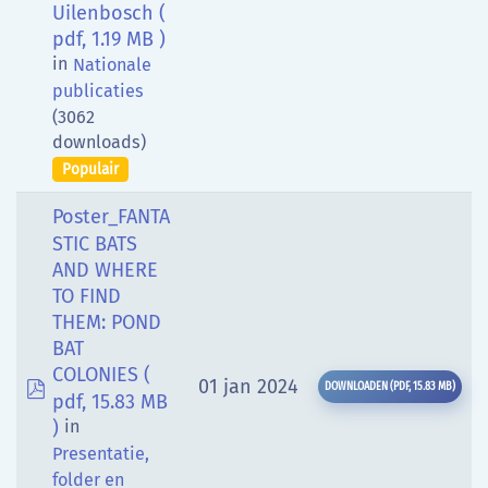
Uilenbosch
(
pdf, 1.19 MB )
in
Nationale
publicaties
(3062
downloads)
Populair
Poster_FANTA
STIC BATS
AND WHERE
TO FIND
THEM: POND
BAT
COLONIES
(
pdf
01 jan 2024
DOWNLOADEN
(
PDF,
15.83 MB
)
pdf, 15.83 MB
)
in
Presentatie,
folder en