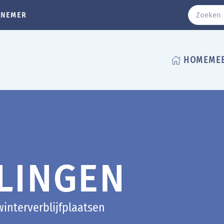
RNEMER
HOME
ME
LINGEN
interverblijfplaatsen