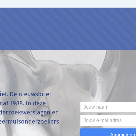
ef. De nieuwsbrief
af 1988. In deze
onderzoeksverslagen en
vleermuisonderzoekers
Aanmelden