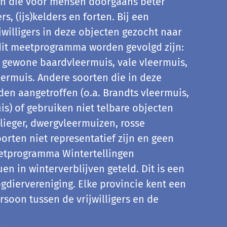
en die voor mensen doorgaans beter
s, (ijs)kelders en forten. Bij een
jwilligers in deze objecten gezocht naar
dit meetprogramma worden gevolgd zijn:
, gewone baardvleermuis, vale vleermuis,
ermuis. Andere soorten die in deze
en aangetroffen (o.a. Brandts vleermuis,
is) of gebruiken niet telbare objecten
lieger, dwergvleermuizen, rosse
orten niet representatief zijn en geen
eetprogramma Wintertellingen
n in winterverblijven geteld. Dit is een
gdiervereniging. Elke provincie kent een
rsoon tussen de vrijwilligers en de