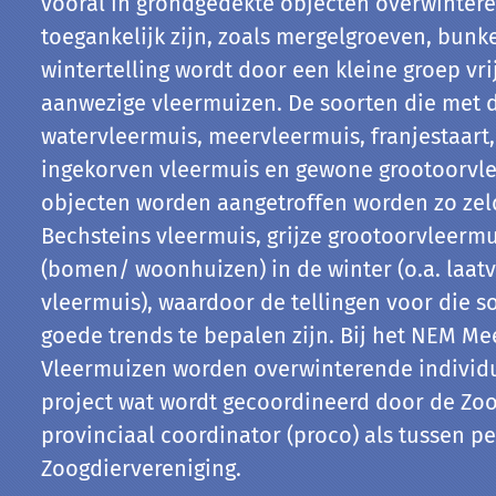
vooral in grondgedekte objecten overwinter
toegankelijk zijn, zoals mergelgroeven, bunker
wintertelling wordt door een kleine groep vri
aanwezige vleermuizen. De soorten die met 
watervleermuis, meervleermuis, franjestaart
ingekorven vleermuis en gewone grootoorvle
objecten worden aangetroffen worden zo zeld
Bechsteins vleermuis, grijze grootoorvleermu
(bomen/ woonhuizen) in de winter (o.a. laatv
vleermuis), waardoor de tellingen voor die so
goede trends te bepalen zijn. Bij het NEM M
Vleermuizen worden overwinterende individue
project wat wordt gecoordineerd door de Zoo
provinciaal coordinator (proco) als tussen pe
Zoogdiervereniging.