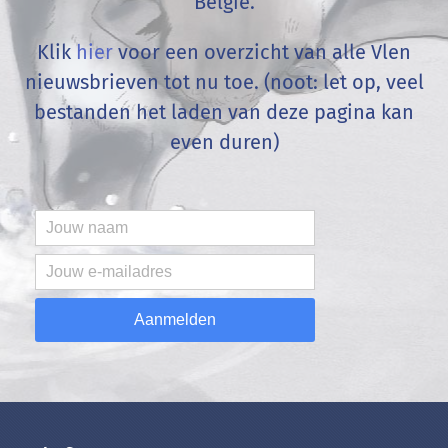
België
.
Klik
hier
voor een overzicht van alle Vlen
nieuwsbrieven tot nu toe. (noot: let op, veel
bestanden het laden van deze pagina kan
even duren)
Aanmelden